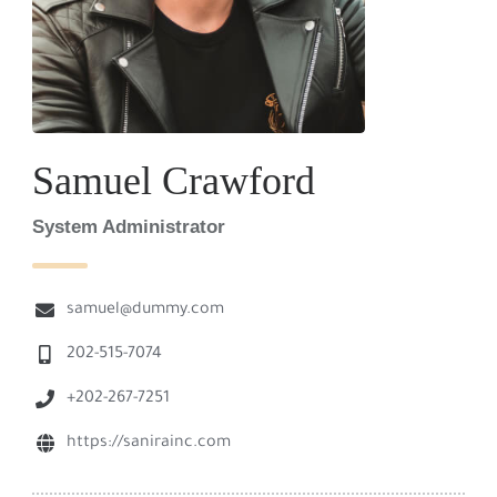
Samuel Crawford
System Administrator
samuel@dummy.com
202-515-7074
+202-267-7251
https://sanirainc.com